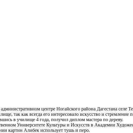
 административном центре Ногайского района Дагестана селе Те
ище, так как всегда его интересовало искусство и стремление п
вшись в училище 4 года, получил диплом мастера по дереву.
твенном Университете Культуры и Искусств в Академии Художес
нии картин Алибек использует тушь и перо.