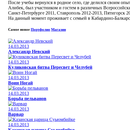
После учебы вернулся в родное село, где делился своим опы
Алибек, был участником и гостем в различных Всероссийски
Санкт-Петербурге 2011, Ставрополь 2012-2013, Пятигорск 2
На данный момент проживает с семьей в Кабардино-Балкарс
Самое новое
Портфолио
Магазин
14.03.2013
Александр Невский
14.03.2013
Куликовская битва Пересвет и Челубей
14.03.2013
Воин Ногай
14.03.2013
Борьба пельванов
14.03.2013
Варвар
14.03.2013
Казанская царица Суьюмбийке