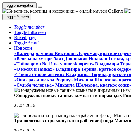
Toggle navigation
Toggle Search
Toggle menubar
Toggle fullscreen
Boxed page
Toggle Search
Новости
«Календарь майя» Виктории Ледерман, краткое содер
«Вечера на хуторе близ Диканьки» Николая Гоголя, к
«Тайна дома № 12 на улице Флоретт» Владимира Тори
«О носах и замка́х» Владимира Торина, краткое содер
«Тайны старой аптеки» Владимира Торина, краткое с
«Они сражались за Родину» Михаила Шолохова, кратк
«Судьба человека» Михаила Шолохова, краткое содер
Обнаружены новые тайные комнаты в пирамидах Гиз
27.04.2026
Три полотна за три минуты: ограбление фонда Манья
30.03.2026