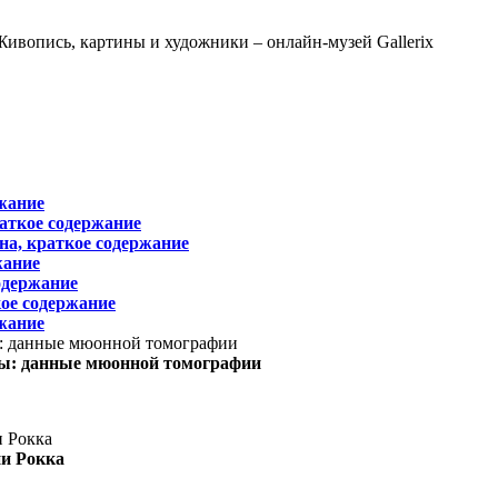
жание
раткое содержание
на, краткое содержание
жание
одержание
ое содержание
жание
ы: данные мюонной томографии
ни Рокка