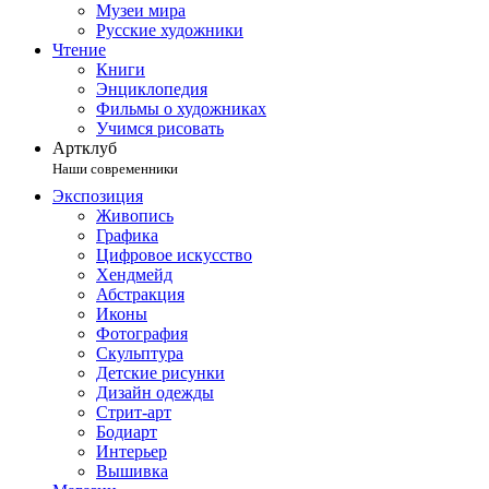
Музеи мира
Русские художники
Чтение
Книги
Энциклопедия
Фильмы о художниках
Учимся рисовать
Артклуб
Наши современники
Экспозиция
Живопись
Графика
Цифровое искусство
Хендмейд
Абстракция
Иконы
Фотография
Скульптура
Детские рисунки
Дизайн одежды
Стрит-арт
Бодиарт
Интерьер
Вышивка