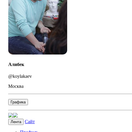
Алибек
@koylakaev
Москва
Графика
Сайт
Лента